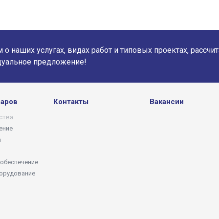
о наших услугах, видах работ и типовых проектах, рассчи
дуальное предложение!
варов
Контакты
Вакансии
ства
ение
а
обеспечение
орудование