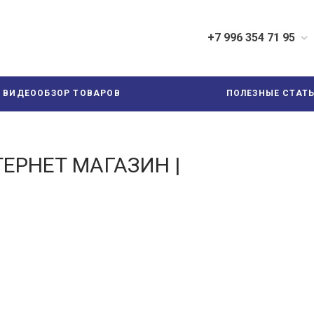
+7 996 354 71 95
+7 996 354 71 95
г. Иваново, Шестернина 3
ВИДЕООБЗОР ТОВАРОВ
ПОЛЕЗНЫЕ СТАТ
Пн-Пт: 9:00-17:00
Cб-Вс: Выходной
+7 499 113 71 95
ТЕРНЕТ МАГАЗИН |